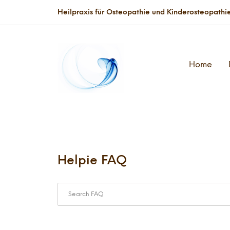
Heilpraxis für Osteopathie und Kinderosteopathie K
Home
Helpie FAQ
Search through FAQ items. Results will updat