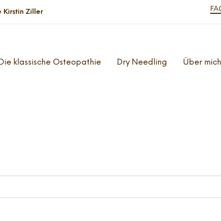
FA
irstin Ziller
Die klassische Osteopathie
Dry Needling
Über mic
e as you type.